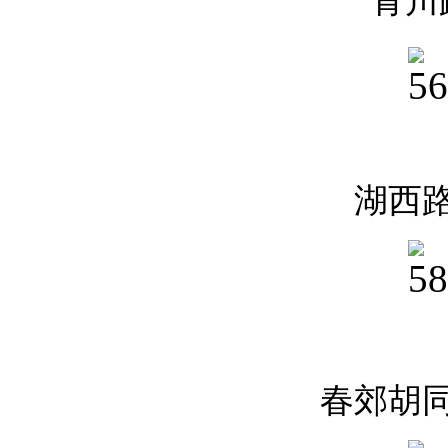
青川
湖西
春郊胡