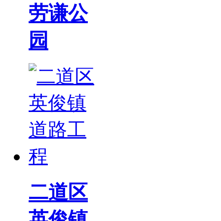
劳谦公
园
二道区
英俊镇...